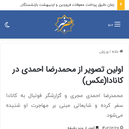
زمان دقیق پرداخت معوقات فروردین و اردیبهشت بازنشستگان بالاخره اعلام شد/ بازنشستگان در این تاریخ منتظر واریزی جدید باشند
تغی
منو
پو
خانه
/
ورزش
اولین تصویر از محمدرضا احمدی در
کانادا(عکس)
محمدرضا احمدی مجری و گزارشگر فوتبال به کانادا
سفر کرده و شایعاتی مبنی بر مهاجرت او شنیده
می‌شود.
1402/12/28
کمتر از چند دقیقه