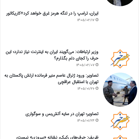
ایران، ترامپ را در تنگه هرمز غرق خواهد کرد+کاریکاتور
1405/02/17
وزیر ارتباطات: می‌گویند ایران به اینترنت نیاز ندارد؛ این
حرف را کجای دلم بگذارم؟
1405/02/07
تصاویر: ورود ژنرال عاصم منیر فرمانده ارتش پاکستان به
تهران با استقبال عراقچی
1405/01/26
تصاویر؛ تهران در سایه آتش‌بس و سوگواری
1405/01/24
ظریف: حرف‌های رکیک، نشانه «پیروزی» نیست،