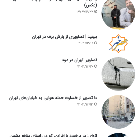
(عکس)
1404/12/22
ببینید | تصاویری از بارش برف در تهران
1404/12/19
تصاویر: تهران در دود
1404/12/17
۱۰ تصویر از خسارت حمله هوایی به خیابان‌های تهران
1404/12/13
اژه‌ای: در برخورد با افرادی که در راستای منافع دشمن