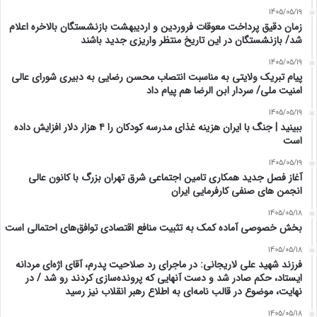
1405/05/19
زمان دقیق پرداخت معوقات فروردین و اردیبهشت بازنشستگان بالاخره اعلام
شد/ بازنشستگان در این تاریخ منتظر واریزی جدید باشند
1405/05/19
پیام تبریک ولایتی به مناسبت انتصاب محسن رضایی به دبیری شورای عالی
امنیت ملی/ سردار ابن الرضا هم پیام داد
1405/05/19
ببینید | جنگ با ایران هزینه غذای مدرسه کودکان را ۴ هزار دلار افزایش داده
است
1405/05/19
آغاز فصل جدید همکاری تامین اجتماعی شرق تهران بزرگ با کانون عالی
انجمن های صنفی کارفرمایی ایران
1405/05/18
بخش خصوصی آماده کمک به تثبیت منافع اقتصادی توافق‌های احتمالی است
1405/05/18
فرزند شهید علی لاریجانی: در ماجرای رد صلاحیت پدرم، آقای اژه‌ای مردانه
ایستاد، حکم صادر شد و دست آنهایی که پرونده‌سازی کردند رو شد / در
نهایت، موضوع در قالب نامه‌ای به اطلاع رهبر انقلاب نیز رسید
1405/05/18