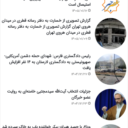
استیصال است
1405/01/16
گزارش تصویری از خسارت به دفتر رسانه قطری در میدان
هروی تهران گزارش تصویری از خسارت به دفتر رسانه
قطری در میدان هروی تهران
1405/01/09
رئیس دادگستری فارس: شهدای حمله دشمن آمریکایی-
صهیونیستی به دادگستری لارستان به ۱۴ نفر افزایش
یافت
1404/12/27
جزئیات انتخاب آیت‌الله سیدمجتبی خامنه‌ای به روایت
عضو خبرگان
1404/12/23
وداع با حمید هیراد؛ پیکر خواننده پاپ به خاک سپرده شد