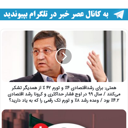
همتی: برای رشداقتصادی ⁩۴٪ و تورم ۴۲ ٪ از همدیگر تشکر
می‌کنند / ‏سال ۹۹ در اوج فشار حداکثری و کرونا رشد اقتصادی
۴.۲٪ بود / ‏وعده رشد ۸٪ و تورم تک رقمی را که به یاد دارید؟