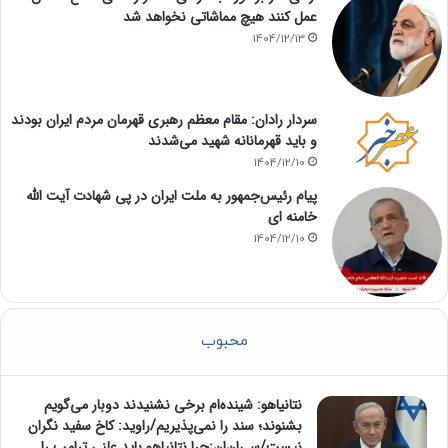
عمل کنند هیچ مماشاتی نخواهد شد
1404/12/13
سردار رادان: مقام معظم رهبری قهرمان مردم ایران بودند
و باید قهرمانانه شهید می‌شدند
1404/12/10
پیام رئیس‌جمهور به ملت ایران در پی شهادت آیت الله
خامنه ای
1404/12/10
محبوب
نتانیاهو: شینده‌ام برخی نشنیدند دوبار می‌گویم
بشنوند؛ سند را نمی‌پذیریم/راوید: کاخ سفید نگران
نیست/سی‌ان‌ان:چرا نتانیاهو باید علنی ترامپ را