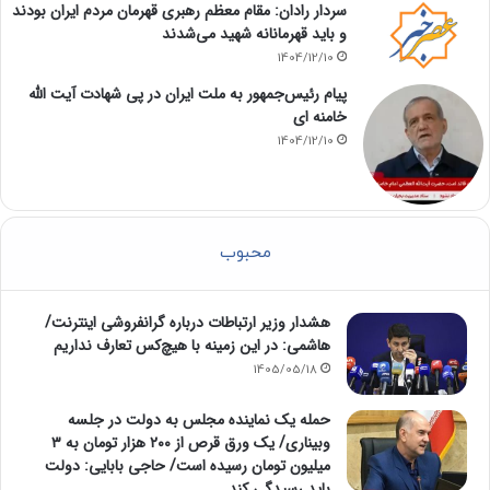
سردار رادان: مقام معظم رهبری قهرمان مردم ایران بودند
و باید قهرمانانه شهید می‌شدند
1404/12/10
پیام رئیس‌جمهور به ملت ایران در پی شهادت آیت الله
خامنه ای
1404/12/10
محبوب
هشدار وزیر ارتباطات درباره گرانفروشی اینترنت/
هاشمی: در این زمینه با هیچ‌کس تعارف نداریم
1405/05/18
حمله یک نماینده مجلس به دولت در جلسه
وبیناری/ یک ورق قرص از ۲۰۰ هزار تومان به ۳
میلیون تومان رسیده است/ حاجی بابایی: دولت
باید رسیدگی کند