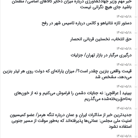
خبر مهم وزیر جهادکشاورزی درباره میزان ذخایر کالاهای اساسی/ مطمئن
باشید جای هیچ نگرانی نیست
1405/05/18
دستور تازه نتانیاهو و کاتس درباره تاسیس شهر در رفح
1405/05/18
حق انتخاب، نخستین قربانی انحصار
1405/05/18
درگیری مرگبار در بازار تهران/ جزئیات
1405/05/18
قیمت واقعی بنزین چقدر است؟/ میزان یارانه‌ای که دولت روی هر لیتر بنزین
می‌دهد، مشخص شد
1405/05/18
ببینید | عراقچی: نه جنایات دشمن را فراموش می‌کنیم و نه از خون‌های
به‌ناحق‌ریخته‌شده می‌گذریم
1405/05/18
جدیدترین خبر از مذاکرات ایران و عمان درباره تنگه هرمز/ عضو کمیسیون
امنیت ملی مجلس: عمانی‌ها پذیرفته‌اند که به‌طور موقت از مسیر جنوبی
استفاده نشود
1405/05/18