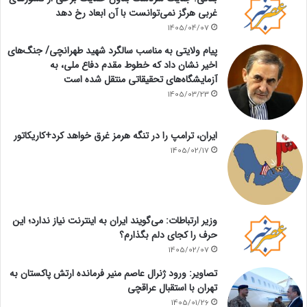
غربی هرگز نمی‌توانست با آن ابعاد رخ دهد
1405/04/07
پیام ولایتی به مناسب سالگرد شهید طهرانچی/ جنگ‌های
اخیر نشان داد که خطوط مقدم دفاع ملی، به
آزمایشگاه‌های تحقیقاتی منتقل شده است
1405/03/23
ایران، ترامپ را در تنگه هرمز غرق خواهد کرد+کاریکاتور
1405/02/17
وزیر ارتباطات: می‌گویند ایران به اینترنت نیاز ندارد؛ این
حرف را کجای دلم بگذارم؟
1405/02/07
تصاویر: ورود ژنرال عاصم منیر فرمانده ارتش پاکستان به
تهران با استقبال عراقچی
1405/01/26