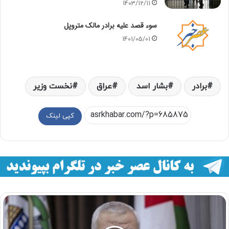
1403/12/11
سوء قصد علیه برادر مالک متروپل
1401/05/01
برادر
بشار اسد
عراق
نخست وزير
کپی لینک