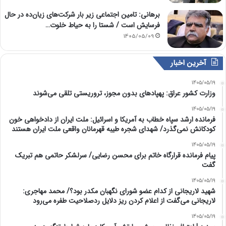
برهانی: تامین اجتماعی زیر بار شرکت‌های زیان‌ده در حال
فرسایش است / شستا را به حیاط خلوت…
1405/05/09
آخرین اخبار
1405/05/19
وزارت کشور عراق: پهپادهای بدون مجوز، تروریستی تلقی می‌شوند
1405/05/19
فرمانده ارشد سپاه خطاب به آمریکا و اسرائیل: ملت ایران از دادخواهی خون
کودکانش نمی‌گذرد/ شهدای شجره طیبه قهرمانان واقعی ملت ایران هستند
1405/05/19
پیام فرمانده قرارگاه خاتم برای محسن رضایی/ سرلشکر حاتمی هم تبریک
گفت
1405/05/19
شهید لاریجانی از کدام عضو شورای نگهبان مکدر بود؟/ محمد مهاجری:
لاریجانی می‌گفت از اعلام کردن ریز دلایل ردصلاحیت طفره می‌رود
1405/05/19