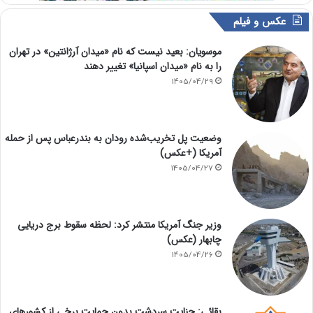
عکس و فیلم
موسویان: بعید نیست که نام «میدان آرژانتین» در تهران
را به نام «میدان اسپانیا» تغییر دهند
1405/04/29
وضعیت پل تخریب‌شده رودان به بندرعباس پس از حمله
آمریکا (+عکس)
1405/04/27
وزیر جنگ آمریکا منتشر کرد: لحظه سقوط برج دریایی
چابهار (عکس)
1405/04/26
بقائی: جنایت سردشت بدون حمایت برخی از کشورهای