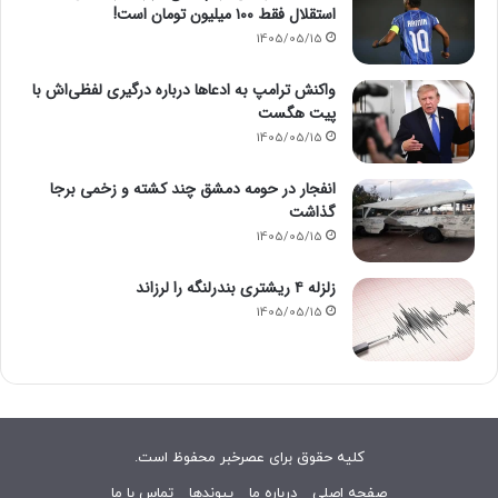
استقلال فقط ۱۰۰ میلیون تومان است!
1405/05/15
واکنش ترامپ به ادعاها درباره درگیری لفظی‌اش با
پیت هگست
1405/05/15
انفجار در حومه دمشق چند کشته و زخمی برجا
گذاشت
1405/05/15
زلزله ۴ ریشتری بندرلنگه را لرزاند
1405/05/15
کلیه حقوق برای عصرخبر محفوظ است.
صفحه اصلی
درباره ما
پیوندها
تماس با ما