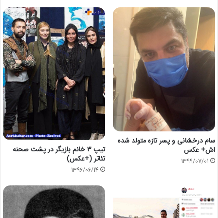
سام درخشانی و پسر تازه متولد شده
تیپ 3 خانم بازیگر در پشت صحنه
اش+ عکس
تئاتر (+عکس)
1399/07/01
1396/06/14