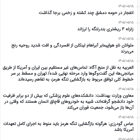
1405/05/15
انفجار در حومه دمشق چند کشته و زخمی برجا گذاشت
1405/05/15
زلزله ۴ ریشتری بندرلنگه را لرزاند
1405/05/15
ملوانان ناو هواپیمابر آبراهام لینکلن از افسردگی و افت شدید روحیه رنج
می‌برند
1405/05/15
العربیه به نقل از منبع آگاه: تماس‌های غیر مستقیم بین ایران و آمریکا از طریق
میانجی‌ها؛ این گفت‌و‌گو‌ها وارد مرحله نهایی شده/ تهران و مسقط بر سر
خطوط کلی توافق مربوط به بازگشایی تنگه هرمز، به تفاهم رسیده‌اند
1405/05/15
معاون وزارت بهداشت: دانشکده‌های علوم پزشکی که بیش از دو برابر ظرفیت
خود دانشجو گرفته‌اند، شبیه به خودرو‌های قاچاق انسان هستند که وقتی در
آن‌ها باز می‌شود، جمعیت فوران می‌کند
1405/05/15
عباس گودرزی: هرگونه بازگشایی تنگه هرمز باید منوط به اجرای کامل تعهدات
آمریکا باشد
1405/05/15