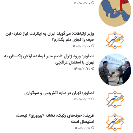
1405/02/17
وزیر ارتباطات: می‌گویند ایران به اینترنت نیاز ندارد؛ این
حرف را کجای دلم بگذارم؟
1405/02/07
تصاویر: ورود ژنرال عاصم منیر فرمانده ارتش پاکستان به
تهران با استقبال عراقچی
1405/01/26
تصاویر؛ تهران در سایه آتش‌بس و سوگواری
1405/01/24
ظریف: حرف‌های رکیک، نشانه «پیروزی» نیست،
استیصال است
1405/01/16