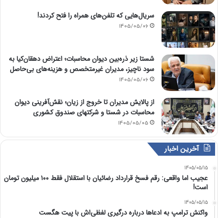
سریال‌هایی که تلفن‌های همراه را فتح کردند!
1405/05/06
شستا زیر ذره‌بین دیوان محاسبات؛ اعتراض دهقان‌کیا به
سود ناچیز، مدیران غیرمتخصص و هزینه‌های بی‌حاصل
1405/05/06
از پالایش مدیران تا خروج از زیان؛ نقش‌آفرینی دیوان
محاسبات در شستا و شرکتهای صندوق کشوری
1405/05/05
آخرین اخبار
1405/05/15
عجیب اما واقعی: رقم فسخ قرارداد رضائیان با استقلال فقط ۱۰۰ میلیون تومان
است!
1405/05/15
واکنش ترامپ به ادعاها درباره درگیری لفظی‌اش با پیت هگست