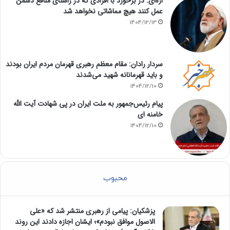
اژه‌ای: در برخورد با افرادی که در راستای منافع دشمن
عمل کنند هیچ مماشاتی نخواهد شد
1404/12/13
سردار رادان: مقام معظم رهبری قهرمان مردم ایران بودند
و باید قهرمانانه شهید می‌شدند
1404/12/10
پیام رئیس‌جمهور به ملت ایران در پی شهادت آیت الله
خامنه ای
1404/12/10
محبوب
پزشکیان: پیامی از رهبری منتشر شد که «علی
الاصول موافق نبودم»؛ ایشان اجازه دادند این روند