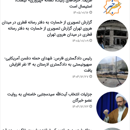
ظریف: حرف‌های رکیک، نشانه «پیروزی» نیست،
استیصال است
1405/01/16
گزارش تصویری از خسارت به دفتر رسانه قطری در میدان
هروی تهران گزارش تصویری از خسارت به دفتر رسانه
قطری در میدان هروی تهران
1405/01/09
رئیس دادگستری فارس: شهدای حمله دشمن آمریکایی-
صهیونیستی به دادگستری لارستان به ۱۴ نفر افزایش
یافت
1404/12/27
جزئیات انتخاب آیت‌الله سیدمجتبی خامنه‌ای به روایت
عضو خبرگان
1404/12/23