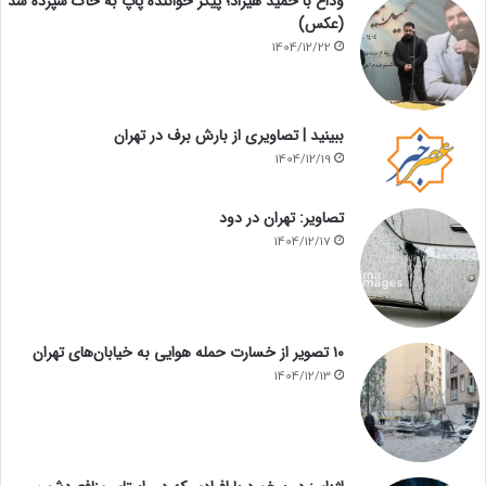
وداع با حمید هیراد؛ پیکر خواننده پاپ به خاک سپرده شد
(عکس)
1404/12/22
ببینید | تصاویری از بارش برف در تهران
1404/12/19
تصاویر: تهران در دود
1404/12/17
۱۰ تصویر از خسارت حمله هوایی به خیابان‌های تهران
1404/12/13