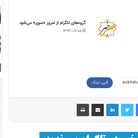
گروه‌های تلگرام از امروز «سوپر» می‌شود
1394/09/05
کپی لینک
فیسبوک
توییتر
لینکداین
اشتراک با ایمیل
چاپ