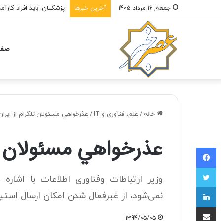
پزشکیان: باید افراد کار
جمعه, 16 مرداد 1405
آخرین خبرها
صفح
خانه
/
علم، فنآوری و IT
/
عذرخواهي مسئولان تلگرام از ايران
عذرخواهي مسئولان تلگ
فیسبوک
توییتر
وزیر ارتباطات وفناوری اطلاعات با اشاره به
لینکداین
نمی‌شود، از غیرفعال شدن امکان ارسال استیکر
اشتراک با ایمیل
1394/05/05