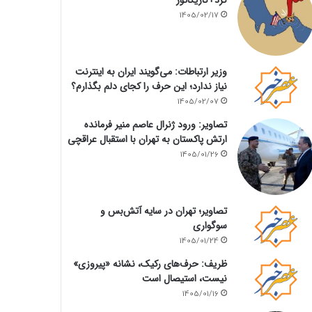
1405/02/17
وزیر ارتباطات: می‌گویند ایران به اینترنت
نیاز ندارد؛ این حرف را کجای دلم بگذارم؟
1405/02/07
تصاویر: ورود ژنرال عاصم منیر فرمانده
ارتش پاکستان به تهران با استقبال عراقچی
1405/01/26
تصاویر؛ تهران در سایه آتش‌بس و
سوگواری
1405/01/24
ظریف: حرف‌های رکیک، نشانه «پیروزی»
نیست، استیصال است
1405/01/16