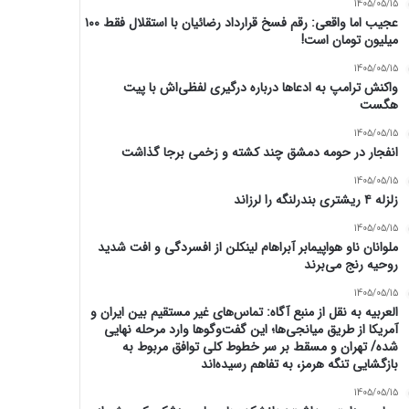
1405/05/15
عجیب اما واقعی: رقم فسخ قرارداد رضائیان با استقلال فقط ۱۰۰
میلیون تومان است!
1405/05/15
واکنش ترامپ به ادعاها درباره درگیری لفظی‌اش با پیت
هگست
1405/05/15
انفجار در حومه دمشق چند کشته و زخمی برجا گذاشت
1405/05/15
زلزله ۴ ریشتری بندرلنگه را لرزاند
1405/05/15
ملوانان ناو هواپیمابر آبراهام لینکلن از افسردگی و افت شدید
روحیه رنج می‌برند
1405/05/15
العربیه به نقل از منبع آگاه: تماس‌های غیر مستقیم بین ایران و
آمریکا از طریق میانجی‌ها؛ این گفت‌و‌گو‌ها وارد مرحله نهایی
شده/ تهران و مسقط بر سر خطوط کلی توافق مربوط به
بازگشایی تنگه هرمز، به تفاهم رسیده‌اند
1405/05/15