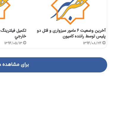
آخرین وضعیت 6 مامور سبزواری و قتل دو
تكميل فيلترينگ
پلیس توسط راننده کامیون
خارجي
1394/05/13
1394/08/24
برای مشاهده د