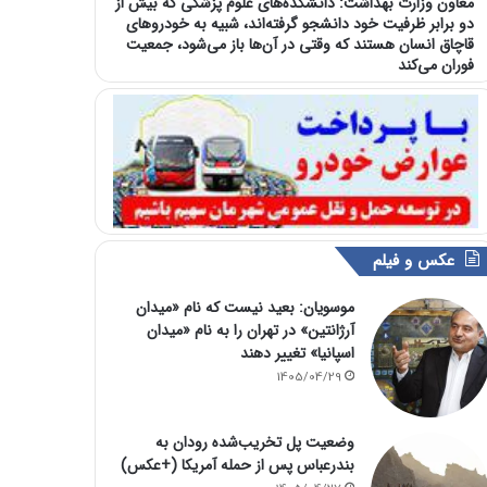
معاون وزارت بهداشت: دانشکده‌های علوم پزشکی که بیش از
دو برابر ظرفیت خود دانشجو گرفته‌اند، شبیه به خودرو‌های
قاچاق انسان هستند که وقتی در آن‌ها باز می‌شود، جمعیت
فوران می‌کند
عکس و فیلم
موسویان: بعید نیست که نام «میدان
آرژانتین» در تهران را به نام «میدان
اسپانیا» تغییر دهند
1405/04/29
وضعیت پل تخریب‌شده رودان به
بندرعباس پس از حمله آمریکا (+عکس)