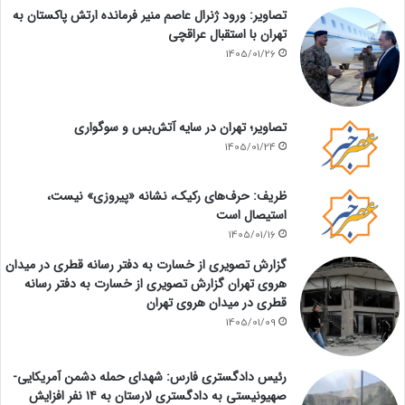
تصاویر: ورود ژنرال عاصم منیر فرمانده ارتش پاکستان به
تهران با استقبال عراقچی
1405/01/26
تصاویر؛ تهران در سایه آتش‌بس و سوگواری
1405/01/24
ظریف: حرف‌های رکیک، نشانه «پیروزی» نیست،
استیصال است
1405/01/16
گزارش تصویری از خسارت به دفتر رسانه قطری در میدان
هروی تهران گزارش تصویری از خسارت به دفتر رسانه
قطری در میدان هروی تهران
1405/01/09
رئیس دادگستری فارس: شهدای حمله دشمن آمریکایی-
صهیونیستی به دادگستری لارستان به ۱۴ نفر افزایش