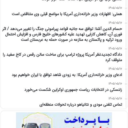
1405/05/16
همتی: اظهارات وزیر خزانه‌داری آمریکا با مواضع قبلی وی متناقض است
1405/05/16
حسام الدین آشنا: توافق سه جانبه قواعد پیرامونی جنگ را تغییر می‌دهد / اثر
فوری آن، کاهش کارایی تهدید علیه کشور‌های خلیج فارس و افزایش احتمال
ورود ترکیه و پاکستان به منازعه در صورت حمله به عربستان است
1405/05/16
دادگاه تجدیدنظر آمریکا پروژه ترامپ برای ساخت سالن رقص در کاخ سفید را
متوقف کرد
1405/05/16
ادعای وزیر خزانه‌داری آمریکا: به زودی شاهد توافق با ایران خواهیم بود
1405/05/16
زلنسکی در انتخابات ریاست جمهوری اوکراین شکست می‌خورد
1405/05/16
تماس تلفنی مودی و نتانیاهو درباره تحولات منطقه‌ای