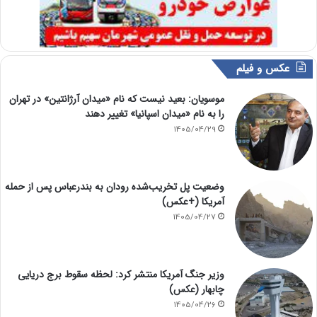
عکس و فیلم
موسویان: بعید نیست که نام «میدان آرژانتین» در تهران
را به نام «میدان اسپانیا» تغییر دهند
1405/04/29
وضعیت پل تخریب‌شده رودان به بندرعباس پس از حمله
آمریکا (+عکس)
1405/04/27
وزیر جنگ آمریکا منتشر کرد: لحظه سقوط برج دریایی
چابهار (عکس)
1405/04/26