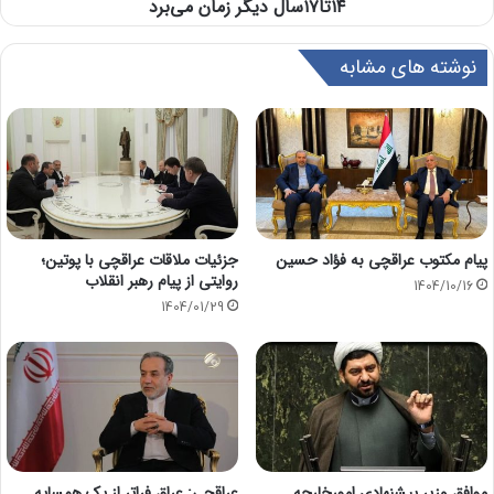
۱۴تا۱۷سال دیگر زمان می‌برد
نوشته های مشابه
پیام مکتوب عراقچی به فؤاد حسین
جزئیات ملاقات عراقچی با پوتین؛
روایتی از پیام رهبر انقلاب
1404/10/16
1404/01/29
موافق وزیر پیشنهادی امورخارجه
عراقچی: عراق فراتر از یک همسایه