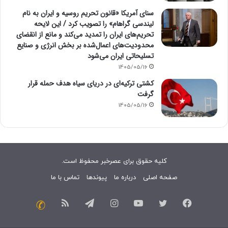
سنای آمریکا «قانون تحریم روسیه و ایران به نام
لیندسی گراهام» را تصویب کرد / این لایحه
تحریم‌های ایران را تمدید می‌کند و مانع از انقضای
محدودیت‌های اعمال‌شده بر بخش انرژی و صنایع
تسلیحاتی ایران می‌شود
1405/05/16
کشتی ترکیه‌ای در دریای سیاه هدف حمله قرار
گرفت
1405/05/16
کلیه حقوق برای عصرخبر محفوظ است.
صفحه اصلی
درباره ما
پیوندها
تماس با ما
فیسبوک
توییتر
یوتیوب
اینستاگرام
تلگرام
خوراک
تماس