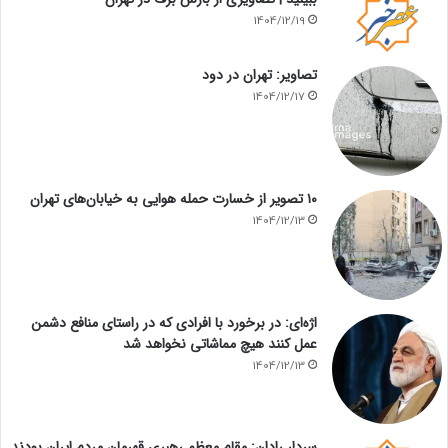
1404/12/19
تصاویر: تهران در دود
1404/12/17
۱۰ تصویر از خسارت حمله هوایی به خیابان‌های تهران
1404/12/13
اژه‌ای: در برخورد با افرادی که در راستای منافع دشمن
عمل کنند هیچ مماشاتی نخواهد شد
1404/12/13
سردار رادان: مقام معظم رهبری قهرمان مردم ایران بودند