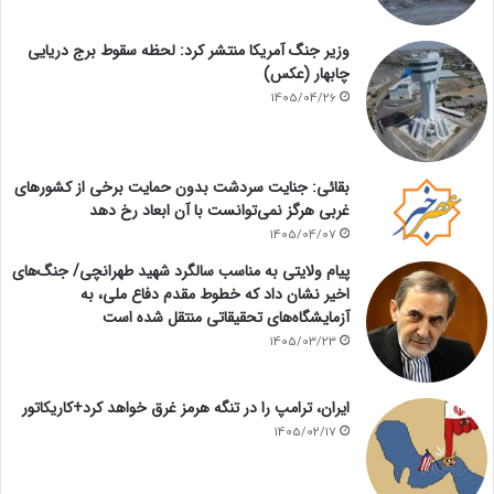
وزیر جنگ آمریکا منتشر کرد: لحظه سقوط برج دریایی
چابهار (عکس)
1405/04/26
بقائی: جنایت سردشت بدون حمایت برخی از کشورهای
غربی هرگز نمی‌توانست با آن ابعاد رخ دهد
1405/04/07
پیام ولایتی به مناسب سالگرد شهید طهرانچی/ جنگ‌های
اخیر نشان داد که خطوط مقدم دفاع ملی، به
آزمایشگاه‌های تحقیقاتی منتقل شده است
1405/03/23
ایران، ترامپ را در تنگه هرمز غرق خواهد کرد+کاریکاتور
1405/02/17