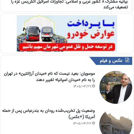
بیانیه مشترک ۸ کشور عربی و اسلامی: تجاوزات اسرائیل آتش‌بس غزه را
تضعیف می‌کند
عکس و فیلم
موسویان: بعید نیست که نام «میدان آرژانتین» در تهران
را به نام «میدان اسپانیا» تغییر دهند
1405/04/29
وضعیت پل تخریب‌شده رودان به بندرعباس پس از حمله
آمریکا (+عکس)
1405/04/27