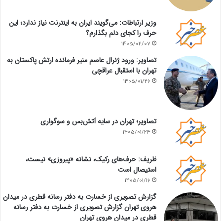
وزیر ارتباطات: می‌گویند ایران به اینترنت نیاز ندارد؛ این
حرف را کجای دلم بگذارم؟
1405/02/07
تصاویر: ورود ژنرال عاصم منیر فرمانده ارتش پاکستان به
تهران با استقبال عراقچی
1405/01/26
تصاویر؛ تهران در سایه آتش‌بس و سوگواری
1405/01/24
ظریف: حرف‌های رکیک، نشانه «پیروزی» نیست،
استیصال است
1405/01/16
گزارش تصویری از خسارت به دفتر رسانه قطری در میدان
هروی تهران گزارش تصویری از خسارت به دفتر رسانه
قطری در میدان هروی تهران