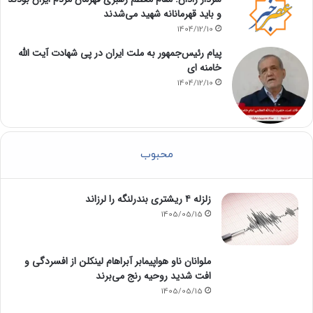
و باید قهرمانانه شهید می‌شدند
1404/12/10
پیام رئیس‌جمهور به ملت ایران در پی شهادت آیت الله
خامنه ای
1404/12/10
محبوب
زلزله ۴ ریشتری بندرلنگه را لرزاند
1405/05/15
ملوانان ناو هواپیمابر آبراهام لینکلن از افسردگی و
افت شدید روحیه رنج می‌برند
1405/05/15