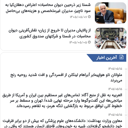
شستا زیر ذره‌بین دیوان محاسبات؛ اعتراض دهقان‌کیا به
سود ناچیز، مدیران غیرمتخصص و هزینه‌های بی‌حاصل
1405/05/06
از پالایش مدیران تا خروج از زیان؛ نقش‌آفرینی دیوان
محاسبات در شستا و شرکتهای صندوق کشوری
1405/05/05
آخرین اخبار
1405/05/15
ملوانان ناو هواپیمابر آبراهام لینکلن از افسردگی و افت شدید روحیه رنج
می‌برند
1405/05/15
العربیه به نقل از منبع آگاه: تماس‌های غیر مستقیم بین ایران و آمریکا از طریق
میانجی‌ها؛ این گفت‌و‌گو‌ها وارد مرحله نهایی شده/ تهران و مسقط بر سر
خطوط کلی توافق مربوط به بازگشایی تنگه هرمز، به تفاهم رسیده‌اند
1405/05/15
معاون وزارت بهداشت: دانشکده‌های علوم پزشکی که بیش از دو برابر ظرفیت
خود دانشجو گرفته‌اند، شبیه به خودرو‌های قاچاق انسان هستند که وقتی در