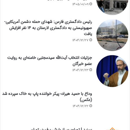
1405/01/09
رئیس دادگستری فارس: شهدای حمله دشمن آمریکایی-
صهیونیستی به دادگستری لارستان به ۱۴ نفر افزایش
یافت
1404/12/27
جزئیات انتخاب آیت‌الله سیدمجتبی خامنه‌ای به روایت
عضو خبرگان
1404/12/23
وداع با حمید هیراد؛ پیکر خواننده پاپ به خاک سپرده شد
(عکس)
1404/12/22
ببینید | تصاویری از بارش برف در تهران