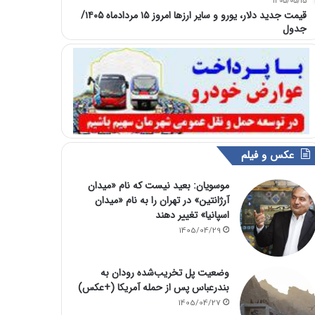
1405/05/15
قیمت جدید دلار، یورو و سایر ارزها امروز ۱۵ مردادماه ۱۴۰۵/
جدول
عکس و فیلم
موسویان: بعید نیست که نام «میدان
آرژانتین» در تهران را به نام «میدان
اسپانیا» تغییر دهند
1405/04/29
وضعیت پل تخریب‌شده رودان به
بندرعباس پس از حمله آمریکا (+عکس)
1405/04/27