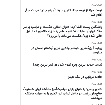
1405/05/15
قیمت مرغ از نیمه مرداد تغییر می‌کند/ رقم جدید قیمت مرغ
اعلام شد
1405/05/15
واشنگتن پست افشا کرد: دعوای لفظی هگست و ترامپ بر سر
جنگ ایران/ عملیات «خشم حماسی» با زرادخانه‌ای که از قبل
خالی شده بود/ هگست می‌ماند یا می‌رود؟
1405/05/15
ببینید | بزرگ‌ترین دردسر والدین برای ثبت‌نام امسال در
مدارس
1405/05/15
قیمت جدید بنزین ویژه اعلام شد/ هر لیتر بنزین چند؟
1405/05/15
حادثه دریایی در تنگه هرمز
1405/05/15
ادعای ونس: به دنبال پایان موفقیت‌آمیز مناقشه ایران هستیم/
جناح‌های رقیب در داخل ایران، این کشور را به جهات مختلف
می‌کشند