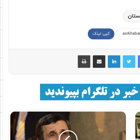
ستان
کپی لینک
فیسبوک
توییتر
لینکداین
اشتراک با ایمیل
چاپ