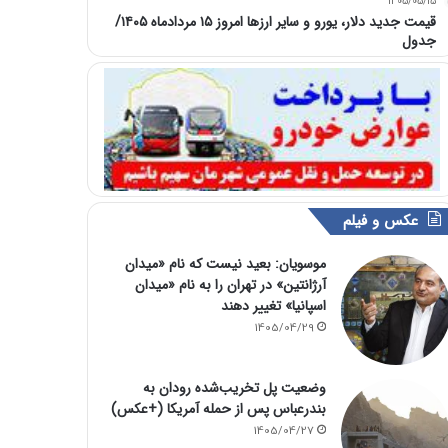
1405/05/15
قیمت جدید دلار، یورو و سایر ارزها امروز ۱۵ مردادماه ۱۴۰۵/
جدول
عکس و فیلم
موسویان: بعید نیست که نام «میدان
آرژانتین» در تهران را به نام «میدان
اسپانیا» تغییر دهند
1405/04/29
وضعیت پل تخریب‌شده رودان به
بندرعباس پس از حمله آمریکا (+عکس)
1405/04/27