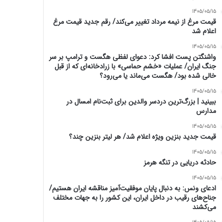
1405/05/15
قیمت مرغ از نیمه مرداد تغییر می‌کند/ رقم جدید قیمت مرغ
اعلام شد
1405/05/15
واشنگتن پست افشا کرد: دعوای لفظی هگست و ترامپ بر سر
جنگ ایران/ عملیات «خشم حماسی» با زرادخانه‌ای که از قبل
خالی شده بود/ هگست می‌ماند یا می‌رود؟
1405/05/15
ببینید | بزرگ‌ترین دردسر والدین برای ثبت‌نام امسال در
مدارس
1405/05/15
قیمت جدید بنزین ویژه اعلام شد/ هر لیتر بنزین چند؟
1405/05/15
حادثه دریایی در تنگه هرمز
1405/05/15
ادعای ونس: به دنبال پایان موفقیت‌آمیز مناقشه ایران هستیم/
جناح‌های رقیب در داخل ایران، این کشور را به جهات مختلف
می‌کشند