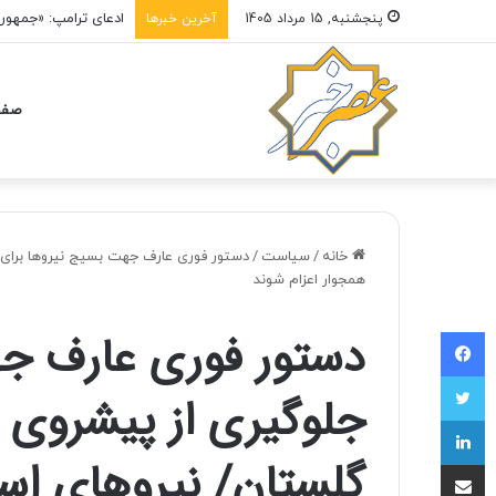
پنجشنبه, 15 مرداد 1405
آخرین خبرها
صفح
خانه
/
سیاست
/
دستور فوری عارف جهت بسیج نیروها برای 
همجوار اعزام شوند
فیسبوک
دستور فوری عارف جه
توییتر
جلوگیری از پیشروی 
لینکداین
گلستان/ نیروهای است
اشتراک با ایمیل