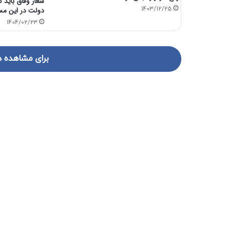
شعار وفاق باید ک
دولت در این مس
1403/12/25
1404/02/23
برای مشاهده د