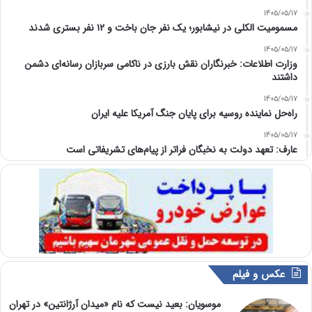
1405/05/17
مسمومیت الکلی در نیشابور؛ یک نفر جان باخت و ۱۲ نفر بستری شدند
1405/05/17
وزارت اطلاعات: خبرنگاران نقش بارزی در ناکامی سربازان رسانه‌ای دشمن
داشتند
1405/05/17
راه‌حل نماینده روسیه برای پایان جنگ آمریکا علیه ایران
1405/05/17
عارف: تعهد دولت به نخبگان فراتر از پیام‎‌های تشریفاتی است
عکس و فیلم
موسویان: بعید نیست که نام «میدان آرژانتین» در تهران