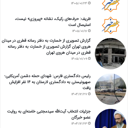
1405/01/24
ظریف: حرف‌های رکیک، نشانه «پیروزی» نیست،
استیصال است
1405/01/16
گزارش تصویری از خسارت به دفتر رسانه قطری در میدان
هروی تهران گزارش تصویری از خسارت به دفتر رسانه
قطری در میدان هروی تهران
1405/01/09
رئیس دادگستری فارس: شهدای حمله دشمن آمریکایی-
صهیونیستی به دادگستری لارستان به ۱۴ نفر افزایش
یافت
1404/12/27
جزئیات انتخاب آیت‌الله سیدمجتبی خامنه‌ای به روایت
عضو خبرگان
1404/12/23