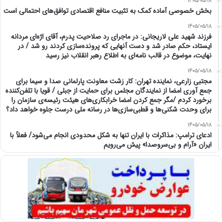
1405/05/18
بخش خصوصی آماده کمک به تثبیت منافع اقتصادی توافق‌های احتمالی است
1405/05/18
فرزند شهید علی لاریجانی: در ماجرای رد صلاحیت پدرم، آقای اژه‌ای مردانه
ایستاد، حکم صادر شد و دست آنهایی که پرونده‌سازی کردند رو شد / در
نهایت، موضوع در قالب نامه‌ای به اطلاع رهبر انقلاب نیز رسید
1405/05/18
مجتبی زارعی، نماینده تهران: کار زشت معاونت پارلمانی صدا و سیما برای
جمع آوری امضا از نمایندگان مجلس برای حمایت از جبلی / قویا با تلفن‌کننده
برخورد کردم /مگر جمع کردن امضا خرابکاری‌های هیئت رئیسه‌ی سازمان را
برای وحدت شکنی‌ها و قطبی‌سازی‌ها در رسانه ملی درست جلوه خواهد داد؟
1405/05/18
ادعای ترامپ: مذاکرات با ایران تنها به شکل محدودی انجام می‌شود/ فعلاً با
ایران «آرام و بی‌سروصدا» پیش می‌رویم