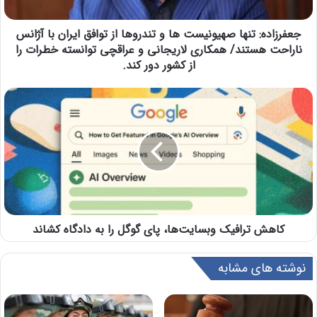
جعفرزاده: تنها صهیونیست ها و تندروها از توافق ایران با آژانس
ناراحت هستند/ همکاری لاریجانی و عراقچی توانسته خطرات را
از کشور دور کند.
کاهش ترافیک وبسایت‌ها، پای گوگل را به دادگاه کشاند
نوشته های مشابه