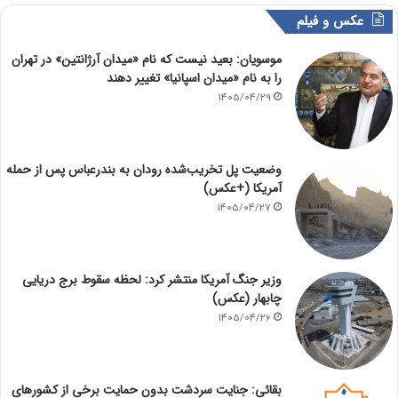
عکس و فیلم
موسویان: بعید نیست که نام «میدان آرژانتین» در تهران
را به نام «میدان اسپانیا» تغییر دهند
1405/04/29
وضعیت پل تخریب‌شده رودان به بندرعباس پس از حمله
آمریکا (+عکس)
1405/04/27
وزیر جنگ آمریکا منتشر کرد: لحظه سقوط برج دریایی
چابهار (عکس)
1405/04/26
بقائی: جنایت سردشت بدون حمایت برخی از کشورهای