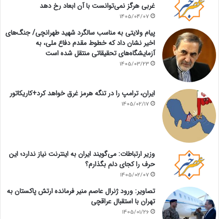
غربی هرگز نمی‌توانست با آن ابعاد رخ دهد
1405/04/07
پیام ولایتی به مناسب سالگرد شهید طهرانچی/ جنگ‌های
اخیر نشان داد که خطوط مقدم دفاع ملی، به
آزمایشگاه‌های تحقیقاتی منتقل شده است
1405/03/23
ایران، ترامپ را در تنگه هرمز غرق خواهد کرد+کاریکاتور
1405/02/17
وزیر ارتباطات: می‌گویند ایران به اینترنت نیاز ندارد؛ این
حرف را کجای دلم بگذارم؟
1405/02/07
تصاویر: ورود ژنرال عاصم منیر فرمانده ارتش پاکستان به
تهران با استقبال عراقچی
1405/01/26