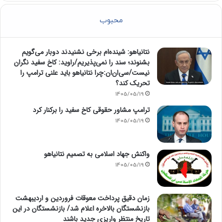
محبوب
نتانیاهو: شینده‌ام برخی نشنیدند دوبار می‌گویم
بشنوند؛ سند را نمی‌پذیریم/راوید: کاخ سفید نگران
نیست/سی‌ان‌ان:چرا نتانیاهو باید علنی ترامپ را
تحریک کند؟
1405/05/19
ترامپ مشاور حقوقی کاخ سفید را برکنار کرد
1405/05/19
واکنش جهاد اسلامی به تصمیم نتانیاهو
1405/05/19
زمان دقیق پرداخت معوقات فروردین و اردیبهشت
بازنشستگان بالاخره اعلام شد/ بازنشستگان در این
تاریخ منتظر واریزی جدید باشند