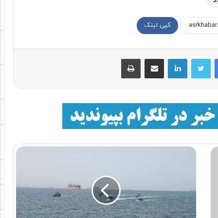
کپی لینک
فیسبوک
توییتر
لینکداین
اشتراک با ایمیل
چاپ