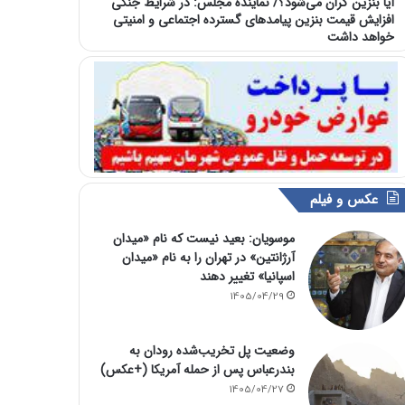
آیا بنزین گران می‌شود؟/ نماینده مجلس: در شرایط جنگی
افزایش قیمت بنزین پیامدهای گسترده اجتماعی و امنیتی
خواهد داشت
عکس و فیلم
موسویان: بعید نیست که نام «میدان
آرژانتین» در تهران را به نام «میدان
اسپانیا» تغییر دهند
1405/04/29
وضعیت پل تخریب‌شده رودان به
بندرعباس پس از حمله آمریکا (+عکس)
1405/04/27