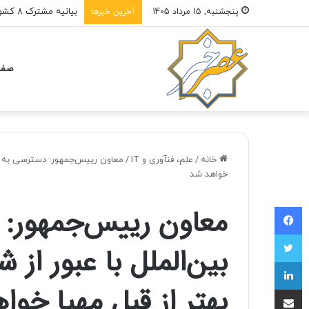
فیدان: به حمایت از مذ
پنجشنبه, 15 مرداد 1405
آخرین خبرها
صفح
خانه
/
علم، فنآوری و IT
/
معاون رییس‌جمهور: دسترسی به اینت
خواهد شد
فیسبوک
معاون رییس‌جمهور: 
توییتر
بین‌الملل با عبور از 
لینکداین
بهتر از قبل مهیا خوا
اشتراک با ایمیل