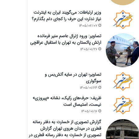
وزیر ارتباطات: می‌گویند ایران به اینترنت
نیاز ندارد؛ این حرف را کجای دلم بگذارم؟
1405/02/07
تصاویر: ورود ژنرال عاصم منیر فرمانده
ارتش پاکستان به تهران با استقبال عراقچی
1405/01/26
تصاویر؛ تهران در سایه آتش‌بس و
سوگواری
1405/01/24
ظریف: حرف‌های رکیک، نشانه «پیروزی»
نیست، استیصال است
1405/01/16
گزارش تصویری از خسارت به دفتر رسانه
قطری در میدان هروی تهران گزارش
تصویری از خسارت به دفتر رسانه قطری در