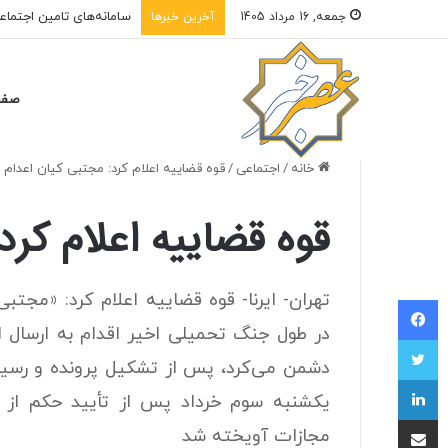
عجیب اما واقعی: رقم فسخ قرارداد 
جمعه, 16 مرداد 1405
آخرین خبرها
صفح
خانه
/
اجتماعی
/
قوه قضاییه اعلام کرد: مجتبی کیان اعدام
قوه قضاییه اعلام کر
تهران- ایرنا- قوه قضاییه اعلام کرد: «مجت
فیسبوک
در طول جنگ تحمیلی اخیر اقدام به ارسال ا
توییتر
دشمن می‌کرد، پس از تشکیل پرونده و رسیدگ
لینکداین
یکشنبه سوم خرداد پس از تأیید حکم از س
اشتراک با ایمیل
مجازات آویخته شد