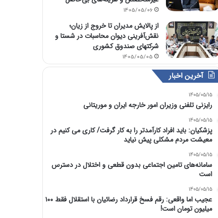
1405/05/06
از پالایش مدیران تا خروج از زیان؛
نقش‌آفرینی دیوان محاسبات در شستا و
شرکتهای صندوق کشوری
1405/05/05
آخرین اخبار
1405/05/15
رایزنی تلفنی وزیران امور خارجه ایران و موریتانی
1405/05/15
پزشکیان: باید افراد کارآمدتر را به کار گرفت/ کاری می کنیم در
معیشت مردم مشکلی پیش نیاید
1405/05/15
سامانه‌های تامین اجتماعی بدون قطعی و اختلال در دسترس
است
1405/05/15
عجیب اما واقعی: رقم فسخ قرارداد رضائیان با استقلال فقط ۱۰۰
میلیون تومان است!