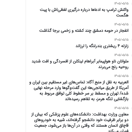
1405/05/15
واکنش ترامپ به ادعاها درباره درگیری لفظی‌اش با پیت
هگست
1405/05/15
انفجار در حومه دمشق چند کشته و زخمی برجا گذاشت
1405/05/15
زلزله ۴ ریشتری بندرلنگه را لرزاند
1405/05/15
ملوانان ناو هواپیمابر آبراهام لینکلن از افسردگی و افت شدید
روحیه رنج می‌برند
1405/05/15
العربیه به نقل از منبع آگاه: تماس‌های غیر مستقیم بین ایران و
آمریکا از طریق میانجی‌ها؛ این گفت‌و‌گو‌ها وارد مرحله نهایی
شده/ تهران و مسقط بر سر خطوط کلی توافق مربوط به
بازگشایی تنگه هرمز، به تفاهم رسیده‌اند
1405/05/15
معاون وزارت بهداشت: دانشکده‌های علوم پزشکی که بیش از
دو برابر ظرفیت خود دانشجو گرفته‌اند، شبیه به خودرو‌های
قاچاق انسان هستند که وقتی در آن‌ها باز می‌شود، جمعیت
فوران می‌کند