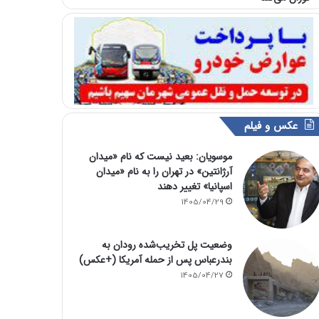
عکس و فیلم
موسویان: بعید نیست که نام «میدان
آرژانتین» در تهران را به نام «میدان
اسپانیا» تغییر دهند
1405/04/29
وضعیت پل تخریب‌شده رودان به
بندرعباس پس از حمله آمریکا (+عکس)
1405/04/27