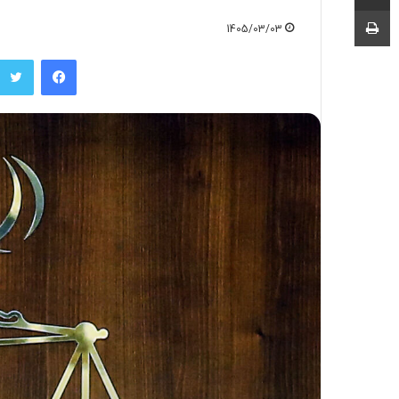
چاپ
1405/03/03
فیسبوک