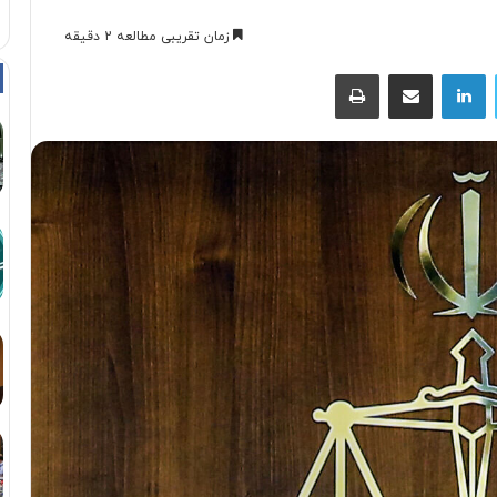
زمان تقریبی مطالعه 2 دقیقه
توییتر
لینکداین
اشتراک با ایمیل
چاپ