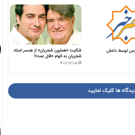
شکایت «همایون شجریان» از همسر استاد
وس توسط داعش
شجریان به اتهام «قتل عمد»!
1402/12/05
یدگاه ها کلیک نمایید