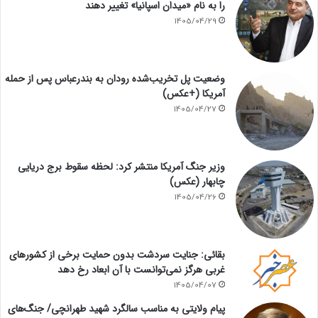
را به نام «میدان اسپانیا» تغییر دهند
1405/04/29
وضعیت پل تخریب‌شده رودان به بندرعباس پس از حمله
آمریکا (+عکس)
1405/04/27
وزیر جنگ آمریکا منتشر کرد: لحظه سقوط برج دریایی
چابهار (عکس)
1405/04/26
بقائی: جنایت سردشت بدون حمایت برخی از کشورهای
غربی هرگز نمی‌توانست با آن ابعاد رخ دهد
1405/04/07
پیام ولایتی به مناسب سالگرد شهید طهرانچی/ جنگ‌های