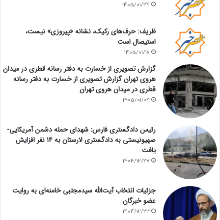
1405/01/24
ظریف: حرف‌های رکیک، نشانه «پیروزی» نیست،
استیصال است
1405/01/16
گزارش تصویری از خسارت به دفتر رسانه قطری در میدان
هروی تهران گزارش تصویری از خسارت به دفتر رسانه
قطری در میدان هروی تهران
1405/01/09
رئیس دادگستری فارس: شهدای حمله دشمن آمریکایی-
صهیونیستی به دادگستری لارستان به ۱۴ نفر افزایش
یافت
1404/12/27
جزئیات انتخاب آیت‌الله سیدمجتبی خامنه‌ای به روایت
عضو خبرگان
1404/12/23