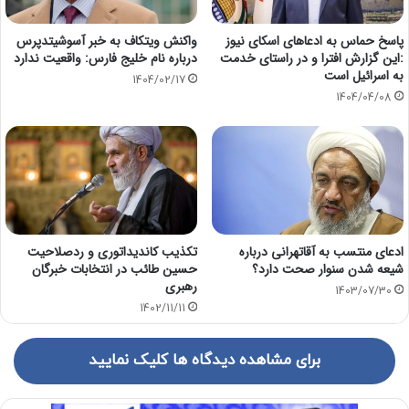
پاسخ حماس به ادعاهای اسکای نیوز
واکنش ویتکاف به خبر آسوشیتدپرس
:این گزارش افترا و در راستای خدمت
درباره نام خلیج فارس: واقعیت ندارد
به اسرائیل است
1404/02/17
1404/04/08
ادعای منتسب به آقاتهرانی درباره
تکذیب کاندیداتوری و ردصلاحیت
شیعه شدن سنوار صحت دارد؟
حسین طائب در انتخابات خبرگان
رهبری
1403/07/30
1402/11/11
برای مشاهده دیدگاه ها کلیک نمایید