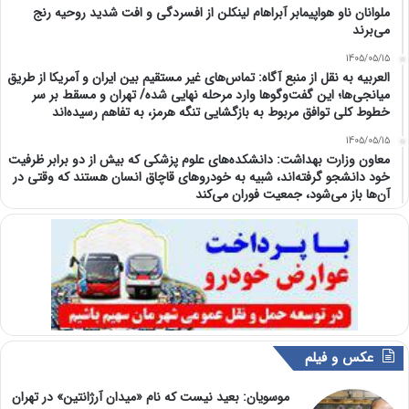
ملوانان ناو هواپیمابر آبراهام لینکلن از افسردگی و افت شدید روحیه رنج
می‌برند
1405/05/15
العربیه به نقل از منبع آگاه: تماس‌های غیر مستقیم بین ایران و آمریکا از طریق
میانجی‌ها؛ این گفت‌و‌گو‌ها وارد مرحله نهایی شده/ تهران و مسقط بر سر
خطوط کلی توافق مربوط به بازگشایی تنگه هرمز، به تفاهم رسیده‌اند
1405/05/15
معاون وزارت بهداشت: دانشکده‌های علوم پزشکی که بیش از دو برابر ظرفیت
خود دانشجو گرفته‌اند، شبیه به خودرو‌های قاچاق انسان هستند که وقتی در
آن‌ها باز می‌شود، جمعیت فوران می‌کند
عکس و فیلم
موسویان: بعید نیست که نام «میدان آرژانتین» در تهران