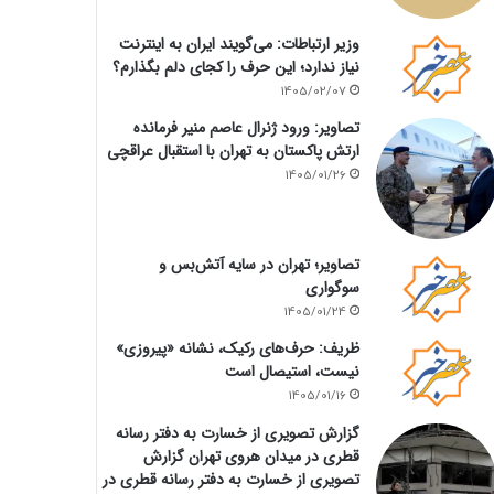
وزیر ارتباطات: می‌گویند ایران به اینترنت
نیاز ندارد؛ این حرف را کجای دلم بگذارم؟
1405/02/07
تصاویر: ورود ژنرال عاصم منیر فرمانده
ارتش پاکستان به تهران با استقبال عراقچی
1405/01/26
تصاویر؛ تهران در سایه آتش‌بس و
سوگواری
1405/01/24
ظریف: حرف‌های رکیک، نشانه «پیروزی»
نیست، استیصال است
1405/01/16
گزارش تصویری از خسارت به دفتر رسانه
قطری در میدان هروی تهران گزارش
تصویری از خسارت به دفتر رسانه قطری در