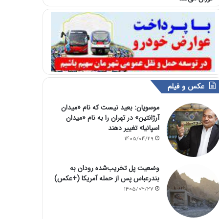
عکس و فیلم
موسویان: بعید نیست که نام «میدان
آرژانتین» در تهران را به نام «میدان
اسپانیا» تغییر دهند
1405/04/29
وضعیت پل تخریب‌شده رودان به
بندرعباس پس از حمله آمریکا (+عکس)
1405/04/27