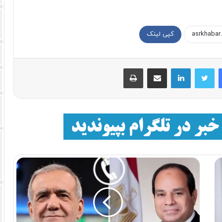
کپی لینک
فیسبوک
توییتر
لینکداین
اشتراک با ایمیل
چاپ