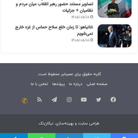
تصاویر مستند حضور رهبر انقلاب میان مردم و
نظامیان + جزئیات
1405/05/18
نتانیاهو: تا زمان خلع سلاح حماس از غزه خارج
نمی‌شویم
1405/05/18
کلیه حقوق برای عصرخبر محفوظ است.
صفحه اصلی
درباره ما
پیوندها
تماس با ما
فیسبوک
توییتر
یوتیوب
اینستاگرام
تلگرام
خوراک
تماس
با
طراحی سایت
و
بهینه‌سازی
:
نیکان‌تک
ما