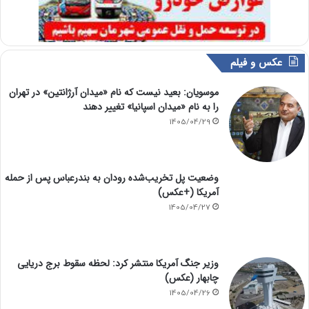
عکس و فیلم
موسویان: بعید نیست که نام «میدان آرژانتین» در تهران
را به نام «میدان اسپانیا» تغییر دهند
1405/04/29
وضعیت پل تخریب‌شده رودان به بندرعباس پس از حمله
آمریکا (+عکس)
1405/04/27
وزیر جنگ آمریکا منتشر کرد: لحظه سقوط برج دریایی
چابهار (عکس)
1405/04/26