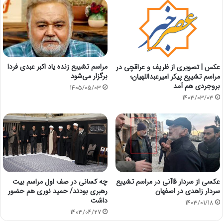
مراسم تشییع زنده یاد اکبر عبدی فردا
عکس | تصویری از ظریف و عراقچی در
برگزار می‌شود
مراسم تشییع پیکر امیرعبداللهیان؛
بروجردی هم آمد
1405/05/03
1403/03/03
عکسی از سردار قاآنی در مراسم تشییع
چه کسانی در صف اول مراسم بیت
سردار زاهدی در اصفهان
رهبری بودند/ حمید نوری هم حضور
داشت
1403/01/18
1403/04/27