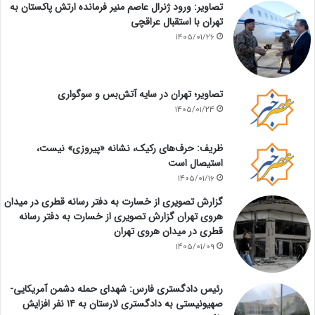
تصاویر: ورود ژنرال عاصم منیر فرمانده ارتش پاکستان به
تهران با استقبال عراقچی
1405/01/26
تصاویر؛ تهران در سایه آتش‌بس و سوگواری
1405/01/24
ظریف: حرف‌های رکیک، نشانه «پیروزی» نیست،
استیصال است
1405/01/16
گزارش تصویری از خسارت به دفتر رسانه قطری در میدان
هروی تهران گزارش تصویری از خسارت به دفتر رسانه
قطری در میدان هروی تهران
1405/01/09
رئیس دادگستری فارس: شهدای حمله دشمن آمریکایی-
صهیونیستی به دادگستری لارستان به ۱۴ نفر افزایش