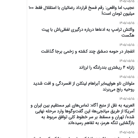
1405/05/15
عجیب اما واقعی: رقم فسخ قرارداد رضائیان با استقلال فقط ۱۰۰
میلیون تومان است!
1405/05/15
واکنش ترامپ به ادعاها درباره درگیری لفظی‌اش با پیت
هگست
1405/05/15
انفجار در حومه دمشق چند کشته و زخمی برجا گذاشت
1405/05/15
زلزله ۴ ریشتری بندرلنگه را لرزاند
1405/05/15
ملوانان ناو هواپیمابر آبراهام لینکلن از افسردگی و افت شدید
روحیه رنج می‌برند
1405/05/15
العربیه به نقل از منبع آگاه: تماس‌های غیر مستقیم بین ایران و
آمریکا از طریق میانجی‌ها؛ این گفت‌و‌گو‌ها وارد مرحله نهایی
شده/ تهران و مسقط بر سر خطوط کلی توافق مربوط به
بازگشایی تنگه هرمز، به تفاهم رسیده‌اند
1405/05/15