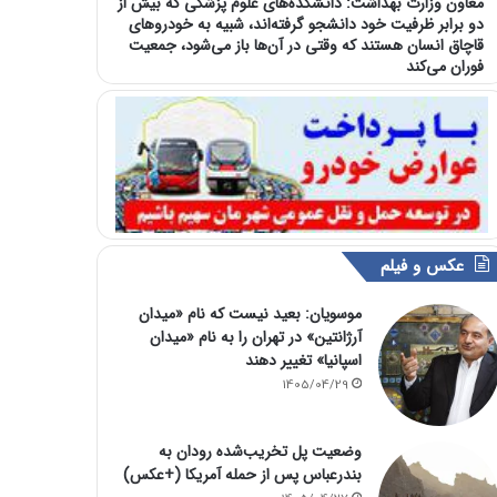
معاون وزارت بهداشت: دانشکده‌های علوم پزشکی که بیش از
دو برابر ظرفیت خود دانشجو گرفته‌اند، شبیه به خودرو‌های
قاچاق انسان هستند که وقتی در آن‌ها باز می‌شود، جمعیت
فوران می‌کند
عکس و فیلم
موسویان: بعید نیست که نام «میدان
آرژانتین» در تهران را به نام «میدان
اسپانیا» تغییر دهند
1405/04/29
وضعیت پل تخریب‌شده رودان به
بندرعباس پس از حمله آمریکا (+عکس)