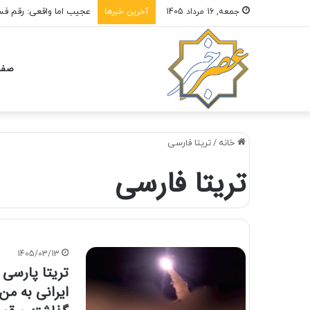
عجیب اما واقعی: رقم فسخ قرارداد 
جمعه, 16 مرداد 1405
آخرین خبرها
صفح
خانه
/
تریتا فارسی
تریتا فارسی
1405/03/13
تریتا پارسی 
ایرانی به من 