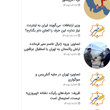
1405/02/17
وزیر ارتباطات: می‌گویند ایران به اینترنت
نیاز ندارد؛ این حرف را کجای دلم بگذارم؟
1405/02/07
تصاویر: ورود ژنرال عاصم منیر فرمانده
ارتش پاکستان به تهران با استقبال عراقچی
1405/01/26
تصاویر؛ تهران در سایه آتش‌بس و
سوگواری
1405/01/24
ظریف: حرف‌های رکیک، نشانه «پیروزی»
نیست، استیصال است
1405/01/16