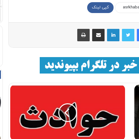
کپی لینک
فیسبوک
توییتر
لینکداین
اشتراک با ایمیل
چاپ