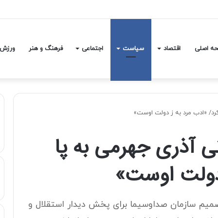
یی از کشور/ دریای مازندران مواج است
ه اصلی
اقتصاد
سیاست
اجتماعی
فرهنگ و هنر
ورزش
رد/ «ادب مرد به ز دولت اوست»
ی آذری جهرمی به پا
 دولت اوست»
تصمیم سازمان صداوسیما برای پخش دیدار استقلال و