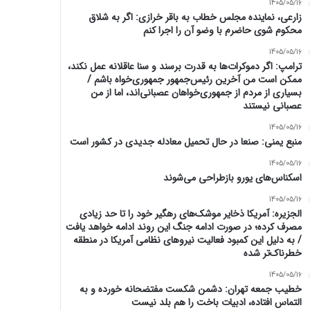
1405/05/16
زارعی، نماینده مجلس خطاب به باقر خرازی: اگر به شلاق
محکوم شوی حاضرم با وضو آن را اجرا کنم
1405/05/16
ترامپ: اگر دموکرات‌ها به قدرت برسند و سنا عاقلانه عمل نکند،
ممکن است من آخرین رئیس‌جمهور جمهوری‌خواه باشم /
بسیاری از مردم از جمهوری‌خواهان عصبانی‌اند، اما از من
عصبانی نیستند
1405/05/16
منبع یمنی: صنعا در حال تحمیل معادله جدیدی در کشور است
1405/05/16
اسکناس‌های یورو بازطراحی می‌شوند
1405/05/16
الجزیره: آمریکا ذخایر موشک‌های رهگیر خود را تا حد زیادی
مصرف کرده؛ در صورت ادامه جنگ این روند ادامه خواهد یافت
/ به دلیل این کمبود فعالیت نیرو‌های نظامی آمریکا در منطقه
خطرناک‌تر شده
1405/05/16
خطیب جمعه تهران: دشمن شکست مفتضحانه خورده و به
التماس افتاده، ادبیات باخت را هم بلد نیست