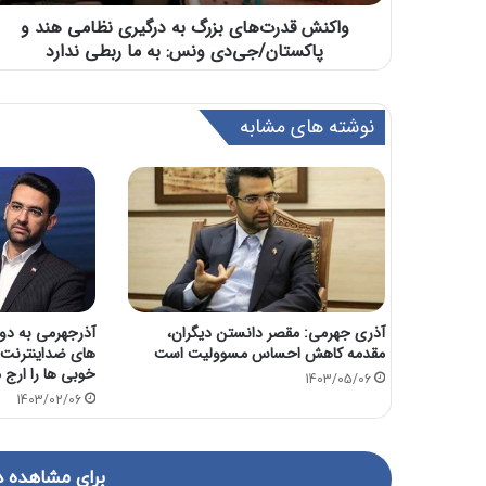
واکنش قدرت‌های بزرگ به درگیری نظامی هند و
پاکستان/جی‌دی ونس: به ما ربطی ندارد
نوشته های مشابه
آذری جهرمی: مقصر دانستن دیگران،
آذرجهرمی به دو
مقدمه کاهش احساس مسوولیت است
های ضداینترنت 
خوبی ها را ارج 
1403/05/06
1403/02/06
برای مشاهده د