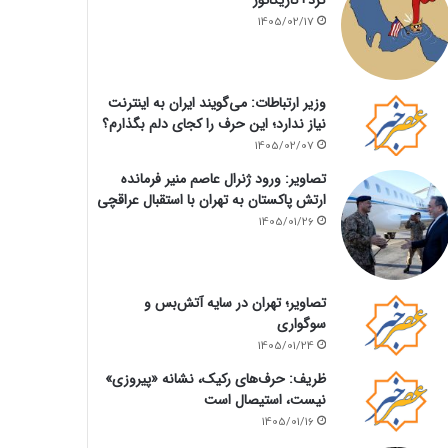
1405/02/17
وزیر ارتباطات: می‌گویند ایران به اینترنت
نیاز ندارد؛ این حرف را کجای دلم بگذارم؟
1405/02/07
تصاویر: ورود ژنرال عاصم منیر فرمانده
ارتش پاکستان به تهران با استقبال عراقچی
1405/01/26
تصاویر؛ تهران در سایه آتش‌بس و
سوگواری
1405/01/24
ظریف: حرف‌های رکیک، نشانه «پیروزی»
نیست، استیصال است
1405/01/16