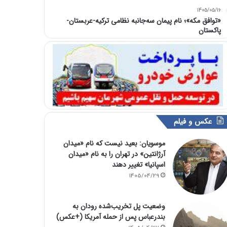
1405/05/16
«توافق مکه»؛ نام پیمان سه‌جانبه نظامی ترکیه-عربستان-
پاکستان
عکس و فیلم
موسویان: بعید نیست که نام «میدان
آرژانتین» در تهران را به نام «میدان
اسپانیا» تغییر دهند
1405/04/29
وضعیت پل تخریب‌شده رودان به
بندرعباس پس از حمله آمریکا (+عکس)