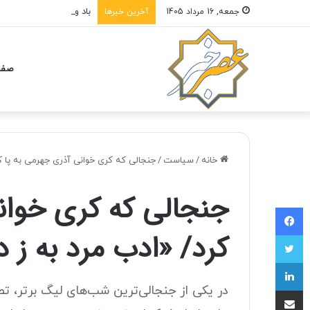
باد و گردوخاک در بخش‌ها
جمعه, 16 مرداد 1405
آخرین خبرها
صفح
خانه
/
سیاست
/
جنجالی که کری خوانی آذری جهرمی به پا ک
جنجالی که کری خوان
فیسبوک
کرد/ «ادب مرد به ز
توییتر
لینکداین
‌در یکی از جنجالی‌ترین شب‌های لیگ برتر، 
اشتراک با ایمیل