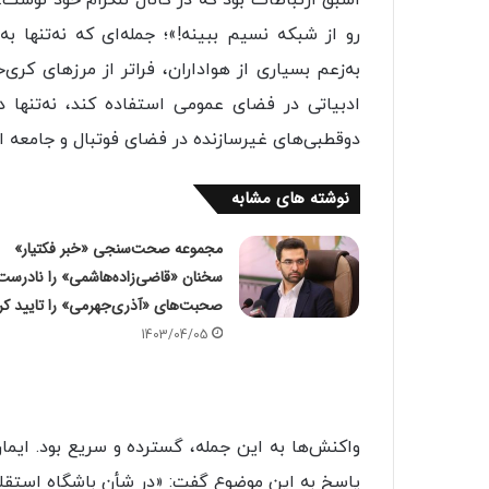
اسبق ارتباطات بود که در کانال تلگرام خود نوشت: 
رو از شبکه نسیم ببینه!»؛ جمله‌ای که نه‌تنها 
به‌زعم بسیاری از هواداران، فراتر از مرزهای کری
ادبیاتی در فضای عمومی استفاده کند، نه‌تنها
دوقطبی‌های غیرسازنده در فضای فوتبال و جامعه 
نوشته های مشابه
مجموعه صحت‌سنجی «خبر فکتیار»
سخنان «قاضی‌زاده‌هاشمی» را نادرست
صحبت‌های «آذری‌جهرمی» را تایید کر
1403/04/05
واکنش‌ها به این جمله، گسترده و سریع بود. ایم
پاسخ به این موضوع گفت: «‌در شأن باشگاه استقل