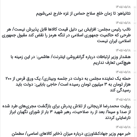
1405/05/18
نتانیاهو: تا زمان خلع سلاح حماس از غزه خارج نمی‌شویم
1405/05/18
نائب رئیس مجلس: افزایش بی دلیل قیمت کالاها قابل پذیرش نیست/ هر
طرحی که حاکمیت جمهوری اسلامی در تنگه هرمز را نقض کند مقبول جمهوری
اسلامی ایران نیست
1405/05/18
هشدار وزیر ارتباطات درباره گرانفروشی اینترنت/ هاشمی: در این زمینه با
هیچ‌کس تعارف نداریم
1405/05/18
حمله یک نماینده مجلس به دولت در جلسه وبیناری/ یک ورق قرص از ۲۰۰
هزار تومان به ۳ میلیون تومان رسیده است/ حاجی بابایی: دولت باید
رسیدگی کند
1405/05/18
روایت محمدرضا لاریجانی از تلاش پدرش برای بازگشت مجری‌های طرد شده
از صدا و سیما/ بعد از رد صلاحیت، رهبر شهید ۳ بار از شورای نگهبان ابراز
نارضایتی کردند
1405/05/18
خبر مهم وزیر جهادکشاورزی درباره میزان ذخایر کالاهای اساسی/ مطمئن