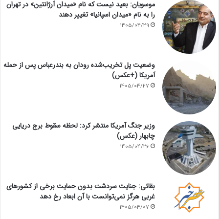
موسویان: بعید نیست که نام «میدان آرژانتین» در تهران
را به نام «میدان اسپانیا» تغییر دهند
1405/04/29
وضعیت پل تخریب‌شده رودان به بندرعباس پس از حمله
آمریکا (+عکس)
1405/04/27
وزیر جنگ آمریکا منتشر کرد: لحظه سقوط برج دریایی
چابهار (عکس)
1405/04/26
بقائی: جنایت سردشت بدون حمایت برخی از کشورهای
غربی هرگز نمی‌توانست با آن ابعاد رخ دهد
1405/04/07