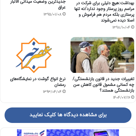
جدیدترین وضعیت میدانی الانبار
بهداشت:هیچ دلیلی برای شرکت در
عراق
مراسم روز پرستار وجود ندارد/نه تنها
پرستاری بلکه مردم هم فراموش و
1395/01/08
اصلا دیده نمی‌شوند
1398/10/04
تغییرات جدید در قانون بازنشستگی/
نرخ انواع گوشت در نمایشگاه‌های
چه کسانی مشمول قانون کاهش سن
رمضان
بازنشستگی هستند؟
1393/04/04
1404/07/16
برای مشاهده دیدگاه ها کلیک نمایید