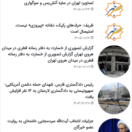
تصاویر؛ تهران در سایه آتش‌بس و سوگواری
1405/01/24
ظریف: حرف‌های رکیک، نشانه «پیروزی» نیست،
استیصال است
1405/01/16
گزارش تصویری از خسارت به دفتر رسانه قطری در میدان
هروی تهران گزارش تصویری از خسارت به دفتر رسانه
قطری در میدان هروی تهران
1405/01/09
رئیس دادگستری فارس: شهدای حمله دشمن آمریکایی-
صهیونیستی به دادگستری لارستان به ۱۴ نفر افزایش
یافت
1404/12/27
جزئیات انتخاب آیت‌الله سیدمجتبی خامنه‌ای به روایت
عضو خبرگان