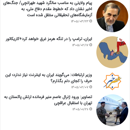
پیام ولایتی به مناسب سالگرد شهید طهرانچی/ جنگ‌های
اخیر نشان داد که خطوط مقدم دفاع ملی، به
آزمایشگاه‌های تحقیقاتی منتقل شده است
1405/03/23
ایران، ترامپ را در تنگه هرمز غرق خواهد کرد+کاریکاتور
1405/02/17
وزیر ارتباطات: می‌گویند ایران به اینترنت نیاز ندارد؛ این
حرف را کجای دلم بگذارم؟
1405/02/07
تصاویر: ورود ژنرال عاصم منیر فرمانده ارتش پاکستان به
تهران با استقبال عراقچی
1405/01/26