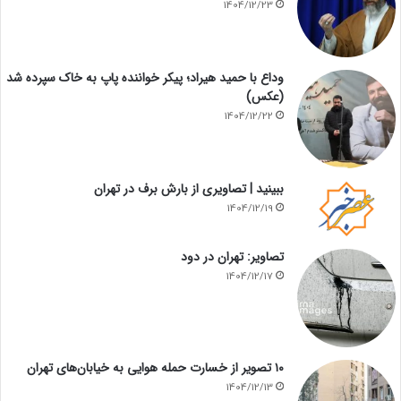
1404/12/23
وداع با حمید هیراد؛ پیکر خواننده پاپ به خاک سپرده شد
(عکس)
1404/12/22
ببینید | تصاویری از بارش برف در تهران
1404/12/19
تصاویر: تهران در دود
1404/12/17
۱۰ تصویر از خسارت حمله هوایی به خیابان‌های تهران
1404/12/13