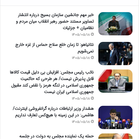
خبر مهم جانشین سازمان بسیج درباره انتشار
تصاویر مستند حضور رهبر انقلاب میان مردم و
نظامیان + جزئیات
1405/05/18
نتانیاهو: تا زمان خلع سلاح حماس از غزه خارج
نمی‌شویم
1405/05/18
نائب رئیس مجلس: افزایش بی دلیل قیمت کالاها
قابل پذیرش نیست/ هر طرحی که حاکمیت
جمهوری اسلامی در تنگه هرمز را نقض کند مقبول
جمهوری اسلامی ایران نیست
1405/05/18
هشدار وزیر ارتباطات درباره گرانفروشی اینترنت/
هاشمی: در این زمینه با هیچ‌کس تعارف نداریم
1405/05/18
حمله یک نماینده مجلس به دولت در جلسه